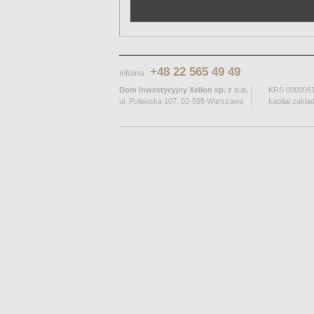
+48 22 565 49 49
Infolinia
Dom Inwestycyjny Xelion sp. z o.o.
KRS 0000061
ul. Puławska 107, 02-595 Warszawa
kapitał zakła